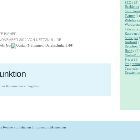
SEO
(15)
Backlinks
SEO Tools
Twitter
(1)
Webdesig
Wordpress
Litecoins
(
Raspberry
FE BISHER
Sonstiges
(
 NOVEMBER 2012
VON
NETZ2NULL.DE
Android
(
(
6
Stimmen, Durchschnitt:
5,00
)
Dropbox
(
Handy
(2)
MediaPort
Privat
(1)
Programm
Tutorials
(
unktion
Entwickl
nen Kommentar abzugeben.
le Rechte vorbehalten |
Impressum
|
Anmelden