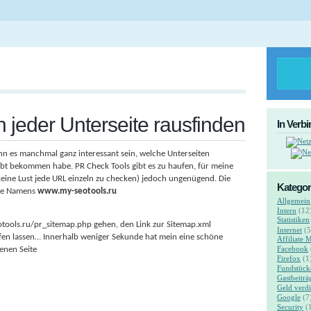
 jeder Unterseite rausfinden
In Verb
n es manchmal ganz interessant sein, welche Unterseiten
rbt bekommen habe. PR Check Tools gibt es zu haufen, für meine
keine Lust jede URL einzeln zu checken) jedoch ungenügend. Die
Kategor
eite Namens
www.my-seotools.ru
Allgemein
Intern
(12
Statistiken
tools.ru/pr_sitemap.php gehen, den Link zur Sitemap.xml
Internet
(5
fen lassen… Innerhalb weniger Sekunde hat mein eine schöne
Affiliate 
Facebook
genen Seite
Firefox
(1
Fundstück
Gastbeiträ
Geld verd
Google
(7
Security
(