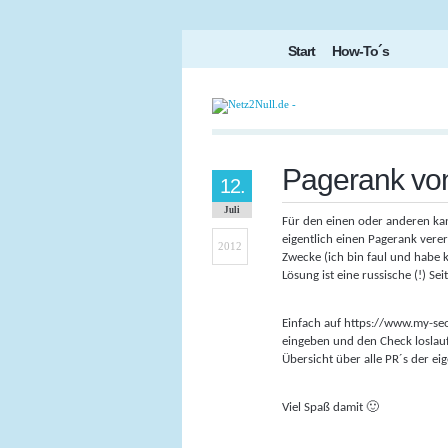
Start
How-To´s
Pagerank von
12.
Juli
Für den einen oder anderen kan
eigentlich einen Pagerank vere
2012
Zwecke (ich bin faul und habe 
Lösung ist eine russische (!) S
Einfach auf https://www.my-seo
eingeben und den Check loslau
Übersicht über alle PR´s der ei
Viel Spaß damit 🙂