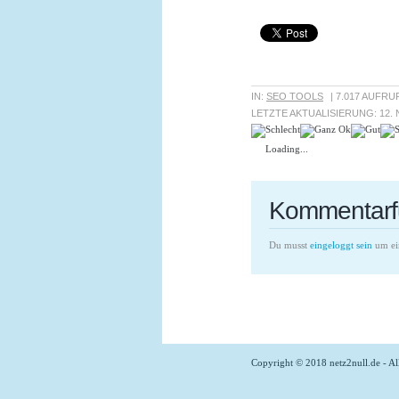
IN:
SEO TOOLS
| 7.017 AUFRU
LETZTE AKTUALISIERUNG:
12.
Loading...
Kommentarf
Du musst
eingeloggt sein
um ei
Copyright © 2018 netz2null.de - Al