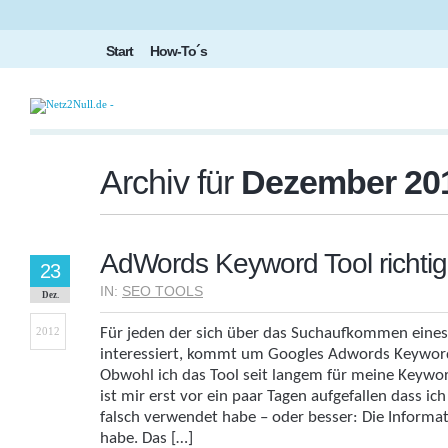
Start
How-To´s
Archiv für
Dezember 20
AdWords Keyword Tool richtig 
23
IN:
SEO TOOLS
Dez.
2012
Für jeden der sich über das Suchaufkommen ein
interessiert, kommt um Googles Adwords Keyword
Obwohl ich das Tool seit langem für meine Keywo
ist mir erst vor ein paar Tagen aufgefallen dass ic
falsch verwendet habe – oder besser: Die Informati
habe. Das […]