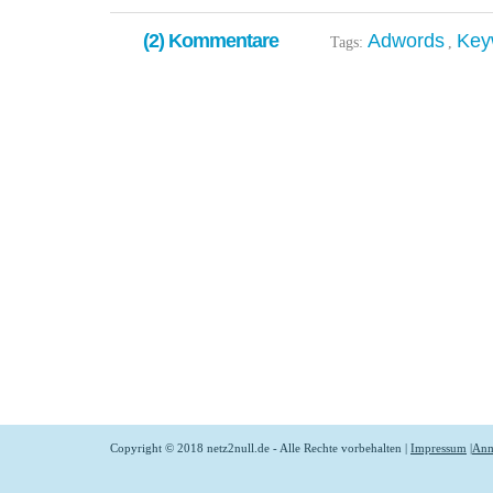
(2) Kommentare
Adwords
Key
Tags:
,
Copyright © 2018 netz2null.de - Alle Rechte vorbehalten |
Impressum
|
Anm